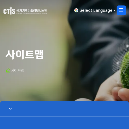
Select Language
사
열
사이트맵
홈
사이트맵