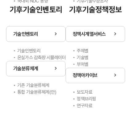
국내외 NDC 동향
기후기술수준조사
기후기술인벤토리
기후기술정책정보
기술인벤토리
정책시계열서비스
기술인벤토리
주제별
온실가스 감축량 시뮬레이터
기술별
부처별
기술분류체계
정책아카이브
기존 기술분류체계
통합 기술분류체계(안)
보도자료
정책브리핑
연구자료